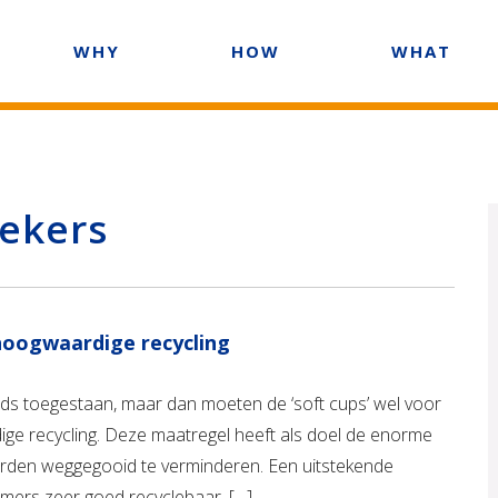
WHY
HOW
WHAT
ekers
hoogwaardige recycling
eds toegestaan, maar dan moeten de ‘soft cups’ wel voor
e recycling. Deze maatregel heeft als doel de enorme
worden weggegooid te verminderen. Een uitstekende
mmers zeer goed recyclebaar. […]