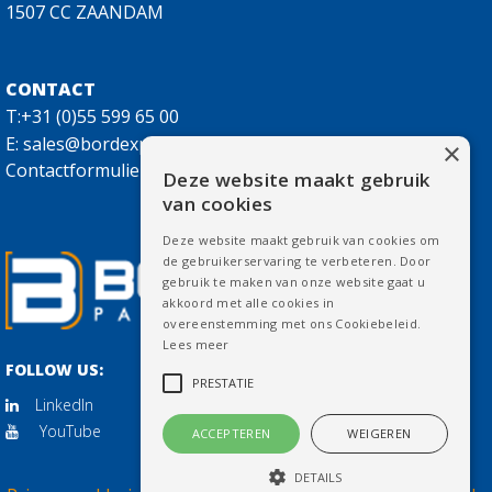
1507 CC ZAANDAM
CONTACT
T:+31 (0)55 599 65 00
E:
sales@bordexpackaging.nl
×
Contactformulier
Deze website maakt gebruik
van cookies
Deze website maakt gebruik van cookies om
de gebruikerservaring te verbeteren. Door
gebruik te maken van onze website gaat u
akkoord met alle cookies in
overeenstemming met ons Cookiebeleid.
Lees meer
FOLLOW US:
PRESTATIE
LinkedIn
YouTube
ACCEPTEREN
WEIGEREN
DETAILS